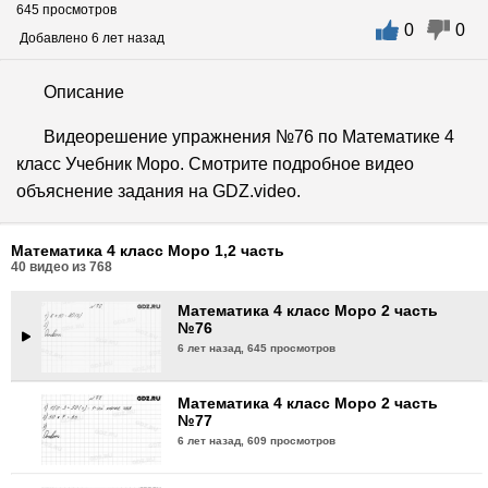
645 просмотров
0
0
Математика 4 класс Моро 2 часть
Добавлено 6 лет назад
№73
6 лет назад,
638 просмотров
Описание
Математика 4 класс Моро 2 часть
Видеорешение упражнения №76 по Математике 4
№74
класс Учебник Моро. Смотрите подробное видео
6 лет назад,
609 просмотров
объяснение задания на GDZ.video.
Математика 4 класс Моро 2 часть
№75
Математика 4 класс Моро 1,2 часть
6 лет назад,
591 просмотр
40
видео из
768
Математика 4 класс Моро 2 часть
№76
6 лет назад,
645 просмотров
Математика 4 класс Моро 2 часть
№77
6 лет назад,
609 просмотров