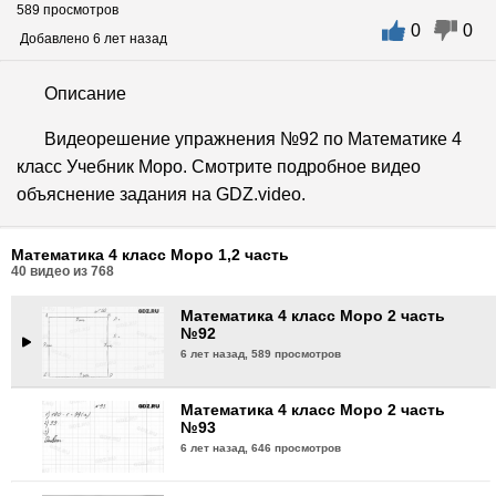
589 просмотров
0
0
Математика 4 класс Моро 2 часть
Добавлено 6 лет назад
№89
6 лет назад,
600 просмотров
Описание
Математика 4 класс Моро 2 часть
Видеорешение упражнения №92 по Математике 4
№90
класс Учебник Моро. Смотрите подробное видео
6 лет назад,
580 просмотров
объяснение задания на GDZ.video.
Математика 4 класс Моро 2 часть
№91
Математика 4 класс Моро 1,2 часть
6 лет назад,
576 просмотров
40
видео из
768
Математика 4 класс Моро 2 часть
№92
6 лет назад,
589 просмотров
Математика 4 класс Моро 2 часть
№93
6 лет назад,
646 просмотров