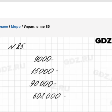
класс
/
Моро
/
Упражнение 85