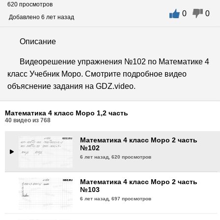
620 просмотров
0
0
Математика 4 класс Моро 2 часть
Добавлено 6 лет назад
№99
6 лет назад,
564 просмотра
Описание
Математика 4 класс Моро 2 часть
Видеорешение упражнения №102 по Математике 4
№100
класс Учебник Моро. Смотрите подробное видео
6 лет назад,
539 просмотров
объяснение задания на GDZ.video.
Математика 4 класс Моро 2 часть
№101
Математика 4 класс Моро 1,2 часть
6 лет назад,
559 просмотров
40
видео из
768
Математика 4 класс Моро 2 часть
№102
6 лет назад,
620 просмотров
Математика 4 класс Моро 2 часть
№103
6 лет назад,
697 просмотров