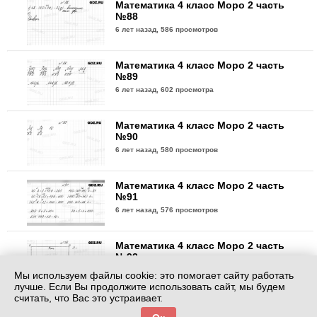
Математика 4 класс Моро 2 часть
№88
6 лет назад,
586 просмотров
Математика 4 класс Моро 2 часть
№89
6 лет назад,
602 просмотра
Математика 4 класс Моро 2 часть
№90
6 лет назад,
580 просмотров
Математика 4 класс Моро 2 часть
№91
6 лет назад,
576 просмотров
Математика 4 класс Моро 2 часть
№92
6 лет назад,
590 просмотров
Мы используем файлы cookie: это помогает сайту работать
лучше. Если Вы продолжите использовать сайт, мы будем
считать, что Вас это устраивает.
Математика 4 класс Моро 2 часть
№93