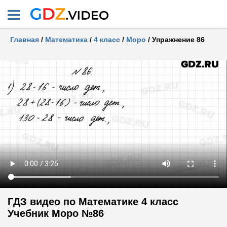
6 лет назад,
609 просмотров
Математика 4 класс Моро 2 часть
№78
Главная
/
Математика
/
4 класс
/
Моро
/
Упражнение 86
6 лет назад,
639 просмотров
Математика 4 класс Моро 2 часть
№79
6 лет назад,
612 просмотра
Математика 4 класс Моро 2 часть
№80
6 лет назад,
633 просмотра
Математика 4 класс Моро 2 часть
№81
6 лет назад,
584 просмотра
Математика 4 класс Моро 2 часть
ГДЗ видео по Математике 4 класс
№82
Учебник Моро №86
6 лет назад,
562 просмотра