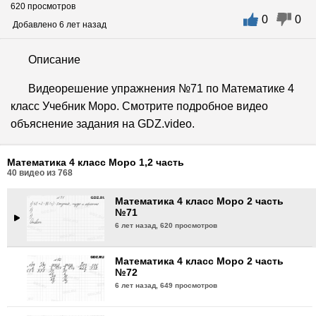
620 просмотров
0
0
Математика 4 класс Моро 2 часть
Добавлено 6 лет назад
№68
6 лет назад,
590 просмотров
Описание
Математика 4 класс Моро 2 часть
Видеорешение упражнения №71 по Математике 4
№69
класс Учебник Моро. Смотрите подробное видео
6 лет назад,
588 просмотров
объяснение задания на GDZ.video.
Математика 4 класс Моро 2 часть
№70
Математика 4 класс Моро 1,2 часть
6 лет назад,
681 просмотр
40
видео из
768
Математика 4 класс Моро 2 часть
№71
6 лет назад,
620 просмотров
Математика 4 класс Моро 2 часть
№72
6 лет назад,
649 просмотров