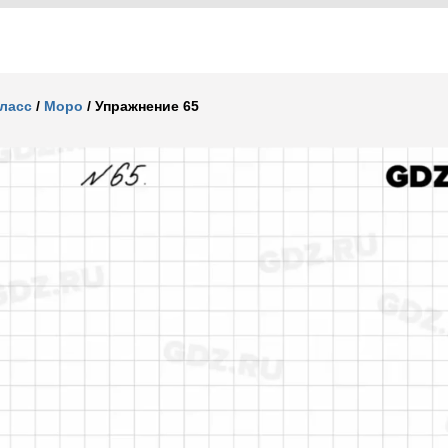
класс
/
Моро
/
Упражнение 65