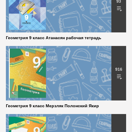
93
Геометрия 9 класс Атанасян рабочая тетрадь
916
Геометрия 9 класс Мерзляк Полонский Якир