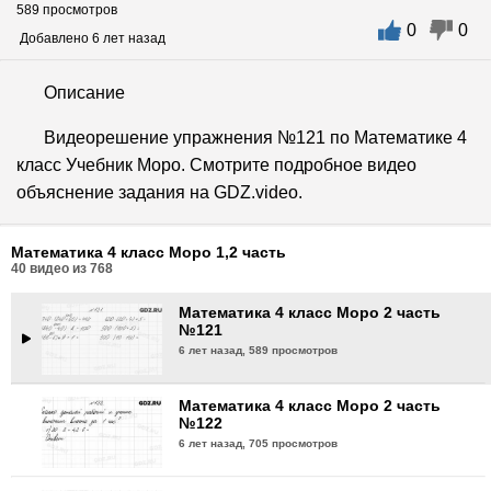
589 просмотров
0
0
Математика 4 класс Моро 2 часть
Добавлено 6 лет назад
№118
6 лет назад,
543 просмотра
Описание
Математика 4 класс Моро 2 часть
Видеорешение упражнения №121 по Математике 4
№119
класс Учебник Моро. Смотрите подробное видео
6 лет назад,
683 просмотра
объяснение задания на GDZ.video.
Математика 4 класс Моро 2 часть
№120
Математика 4 класс Моро 1,2 часть
6 лет назад,
566 просмотров
40
видео из
768
Математика 4 класс Моро 2 часть
№121
6 лет назад,
589 просмотров
Математика 4 класс Моро 2 часть
№122
6 лет назад,
705 просмотров