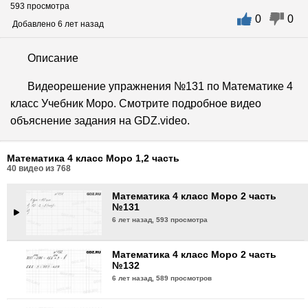
593 просмотра
0
0
Математика 4 класс Моро 2 часть
Добавлено 6 лет назад
№128
6 лет назад,
673 просмотра
Описание
Математика 4 класс Моро 2 часть
Видеорешение упражнения №131 по Математике 4
№129
класс Учебник Моро. Смотрите подробное видео
6 лет назад,
643 просмотра
объяснение задания на GDZ.video.
Математика 4 класс Моро 2 часть
№130
Математика 4 класс Моро 1,2 часть
6 лет назад,
606 просмотров
40
видео из
768
Математика 4 класс Моро 2 часть
№131
6 лет назад,
593 просмотра
Математика 4 класс Моро 2 часть
№132
6 лет назад,
589 просмотров