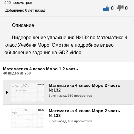
590 просмотров
0
0
Математика 4 класс Моро 2 часть
Добавлено 6 лет назад
№129
6 лет назад,
643 просмотра
Описание
Математика 4 класс Моро 2 часть
Видеорешение упражнения №132 по Математике 4
№130
класс Учебник Моро. Смотрите подробное видео
6 лет назад,
606 просмотров
объяснение задания на GDZ.video.
Математика 4 класс Моро 2 часть
№131
Математика 4 класс Моро 1,2 часть
6 лет назад,
593 просмотра
40
видео из
768
Математика 4 класс Моро 2 часть
№132
6 лет назад,
590 просмотров
Математика 4 класс Моро 2 часть
№133
6 лет назад,
595 просмотров