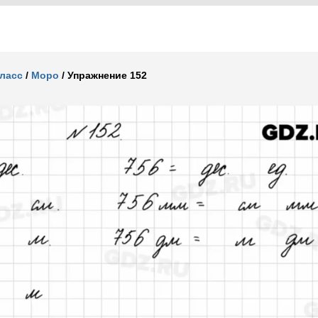
класс
/
Моро
/
Упражнение 152