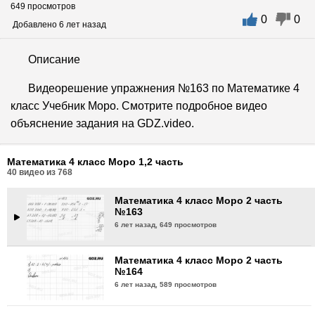
649 просмотров
0
0
Математика 4 класс Моро 2 часть
Добавлено 6 лет назад
№160
6 лет назад,
622 просмотра
Описание
Математика 4 класс Моро 2 часть
Видеорешение упражнения №163 по Математике 4
№161
класс Учебник Моро. Смотрите подробное видео
6 лет назад,
619 просмотра
объяснение задания на GDZ.video.
Математика 4 класс Моро 2 часть
№162
Математика 4 класс Моро 1,2 часть
6 лет назад,
612 просмотра
40
видео из
768
Математика 4 класс Моро 2 часть
№163
6 лет назад,
649 просмотров
Математика 4 класс Моро 2 часть
№164
6 лет назад,
589 просмотров