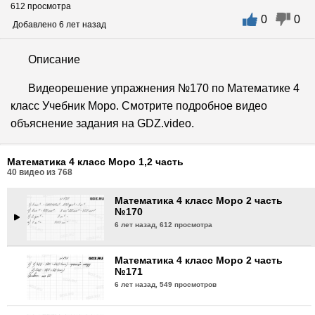
612 просмотра
0
0
Математика 4 класс Моро 2 часть
Добавлено 6 лет назад
№167
6 лет назад,
586 просмотров
Описание
Математика 4 класс Моро 2 часть
Видеорешение упражнения №170 по Математике 4
№168
класс Учебник Моро. Смотрите подробное видео
6 лет назад,
567 просмотров
объяснение задания на GDZ.video.
Математика 4 класс Моро 2 часть
№169
Математика 4 класс Моро 1,2 часть
6 лет назад,
629 просмотров
40
видео из
768
Математика 4 класс Моро 2 часть
№170
6 лет назад,
612 просмотра
Математика 4 класс Моро 2 часть
№171
6 лет назад,
549 просмотров