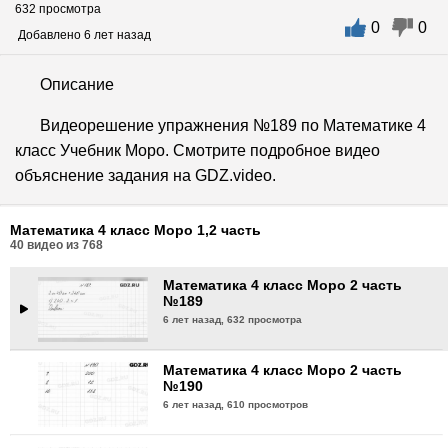
632 просмотра
0
0
Математика 4 класс Моро 2 часть
Добавлено 6 лет назад
№186
6 лет назад,
734 просмотра
Описание
Математика 4 класс Моро 2 часть
Видеорешение упражнения №189 по Математике 4
№187
класс Учебник Моро. Смотрите подробное видео
6 лет назад,
594 просмотра
объяснение задания на GDZ.video.
Математика 4 класс Моро 2 часть
№188
Математика 4 класс Моро 1,2 часть
6 лет назад,
647 просмотров
40
видео из
768
Математика 4 класс Моро 2 часть
№189
6 лет назад,
632 просмотра
Математика 4 класс Моро 2 часть
№190
6 лет назад,
610 просмотров