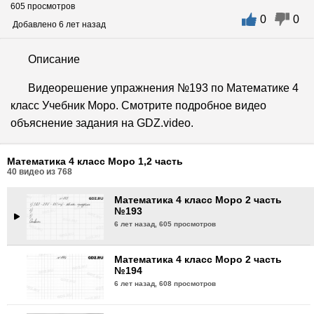
605 просмотров
0
0
Математика 4 класс Моро 2 часть
Добавлено 6 лет назад
№190
6 лет назад,
610 просмотров
Описание
Математика 4 класс Моро 2 часть
Видеорешение упражнения №193 по Математике 4
№191
класс Учебник Моро. Смотрите подробное видео
6 лет назад,
627 просмотров
объяснение задания на GDZ.video.
Математика 4 класс Моро 2 часть
№192
Математика 4 класс Моро 1,2 часть
6 лет назад,
609 просмотров
40
видео из
768
Математика 4 класс Моро 2 часть
№193
6 лет назад,
605 просмотров
Математика 4 класс Моро 2 часть
№194
6 лет назад,
608 просмотров