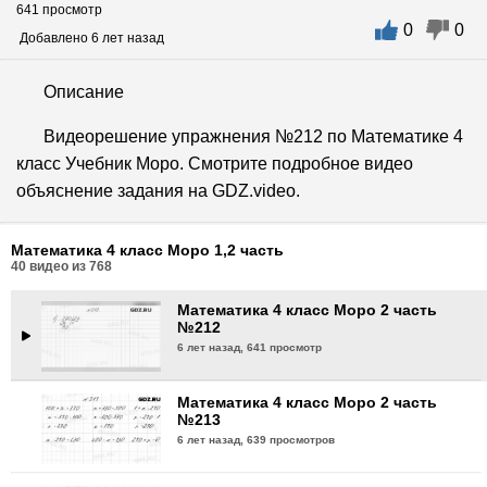
641 просмотр
0
0
Математика 4 класс Моро 2 часть
Добавлено 6 лет назад
№209
6 лет назад,
596 просмотров
Описание
Математика 4 класс Моро 2 часть
Видеорешение упражнения №212 по Математике 4
№210
класс Учебник Моро. Смотрите подробное видео
6 лет назад,
607 просмотров
объяснение задания на GDZ.video.
Математика 4 класс Моро 2 часть
№211
Математика 4 класс Моро 1,2 часть
6 лет назад,
610 просмотров
40
видео из
768
Математика 4 класс Моро 2 часть
№212
6 лет назад,
641 просмотр
Математика 4 класс Моро 2 часть
№213
6 лет назад,
639 просмотров