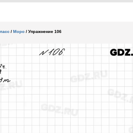
класс
/
Моро
/
Упражнение 106