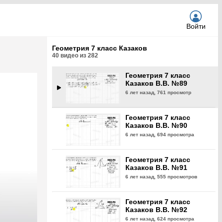
6 лет назад,
600 просмотров
Войти
Геометрия 7 класс
Казаков В.В. №88
Геометрия 7 класс Казаков
6 лет назад,
633 просмотра
40
видео из
282
Геометрия 7 класс
Казаков В.В. №89
6 лет назад,
761 просмотр
Геометрия 7 класс
Казаков В.В. №90
6 лет назад,
694 просмотра
Геометрия 7 класс
Казаков В.В. №91
6 лет назад,
555 просмотров
Геометрия 7 класс
Казаков В.В. №92
6 лет назад,
624 просмотра