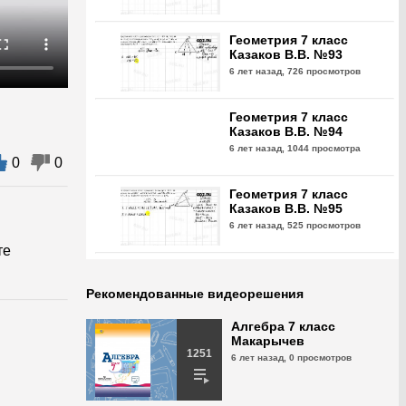
Геометрия 7 класс
Казаков В.В. №93
6 лет назад,
726 просмотров
Геометрия 7 класс
Казаков В.В. №94
6 лет назад,
1044 просмотра
0
0
Геометрия 7 класс
Казаков В.В. №95
6 лет назад,
525 просмотров
те
Геометрия 7 класс
Казаков В.В. №96
Рекомендованные видеорешения
6 лет назад,
598 просмотров
Алгебра 7 класс
Макарычев
Геометрия 7 класс
1251
6 лет назад,
0 просмотров
Казаков В.В. №97
6 лет назад,
572 просмотра