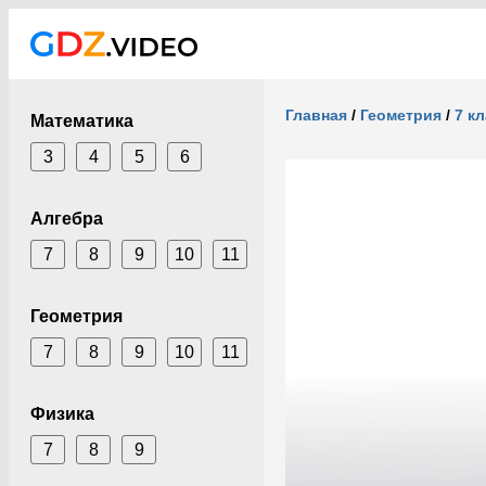
Главная
/
Геометрия
/
7 к
Математика
3
4
5
6
Алгебра
7
8
9
10
11
Геометрия
7
8
9
10
11
Физика
7
8
9