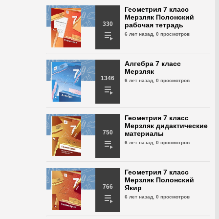
Казаков В.В. №92
Геометрия 7 класс
6 лет назад,
Мерзляк Полонский
624 просмотра
330
рабочая тетрадь
6 лет назад,
0 просмотров
Геометрия 7 класс
Казаков В.В. №93
6 лет назад,
727 просмотров
Алгебра 7 класс
Мерзляк
1346
6 лет назад,
0 просмотров
Геометрия 7 класс
Казаков В.В. №94
6 лет назад,
1044 просмотра
Геометрия 7 класс
Геометрия 7 класс
Мерзляк дидактические
Казаков В.В. №95
750
материалы
6 лет назад,
525 просмотров
6 лет назад,
0 просмотров
Геометрия 7 класс
Геометрия 7 класс
Казаков В.В. №96
Мерзляк Полонский
6 лет назад,
598 просмотров
766
Якир
6 лет назад,
0 просмотров
Геометрия 7 класс
Казаков В.В. №97