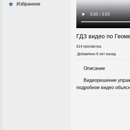
Избранное
ГДЗ видео по Геом
614 просмотра
Добавлено 6 лет назад
Описание
Видеорешение упражн
подробное видео объясн