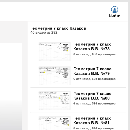
Войти
Геометрия 7 класс Казаков
40
видео из
282
Геометрия 7 класс
Казаков В.В. №78
6 лет назад,
656 просмотров
Геометрия 7 класс
Казаков В.В. №79
6 лет назад,
695 просмотров
Геометрия 7 класс
Казаков В.В. №80
6 лет назад,
536 просмотров
Геометрия 7 класс
Казаков В.В. №81
6 лет назад,
614 просмотра