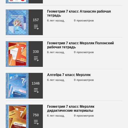
Геометрия 7 класс Атанасян рабочая
Геометрия 7 класс Казаков В.В. №80
тетрадь
6 лет назад,
536 просмотров
157
6 лет назад,
0 просмотров
Геометрия 7 класс Казаков В.В. №81
6 лет назад,
Геометрия 7 класс Мерзляк Полонский
614 просмотра
рабочая тетрадь
330
6 лет назад,
0 просмотров
Геометрия 7 класс Казаков В.В. №82
6 лет назад,
495 просмотров
Алгебра 7 класс Мерзляк
6 лет назад,
0 просмотров
1346
Геометрия 7 класс Казаков В.В. №83
6 лет назад,
673 просмотра
Геометрия 7 класс Мерзляк
Геометрия 7 класс Казаков В.В. №84
дидактические материалы
750
6 лет назад,
6 лет назад,
815 просмотра
0 просмотров