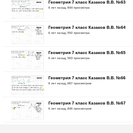
Геометрия 7 класс Казаков В.В. №63
6 лет назад,
844 просмотра
Геометрия 7 класс Казаков В.В. №64
6 лет назад,
592 просмотра
Геометрия 7 класс Казаков В.В. №65
6 лет назад,
583 просмотра
Геометрия 7 класс Казаков В.В. №66
6 лет назад,
687 просмотров
Геометрия 7 класс Казаков В.В. №67
6 лет назад,
846 просмотров
Геометрия 7 класс Казаков В.В. №68