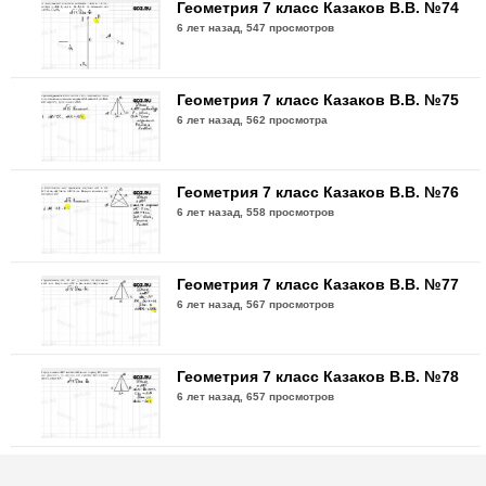
Геометрия 7 класс Казаков В.В. №74
6 лет назад,
547 просмотров
Геометрия 7 класс Казаков В.В. №75
6 лет назад,
562 просмотра
Геометрия 7 класс Казаков В.В. №76
6 лет назад,
558 просмотров
Геометрия 7 класс Казаков В.В. №77
6 лет назад,
567 просмотров
Геометрия 7 класс Казаков В.В. №78
6 лет назад,
657 просмотров
Геометрия 7 класс Казаков В.В. №79