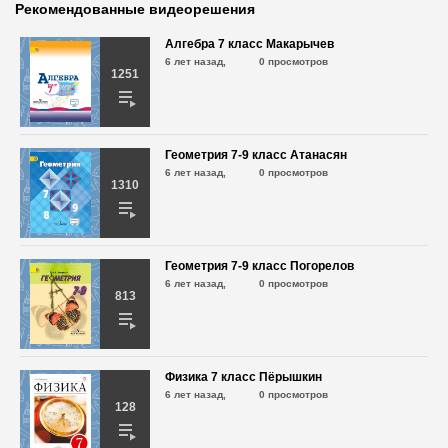
6 лет назад,
697 просмотров
Рекомендованные видеорешения
Алгебра 7 класс Макарычев
6 лет назад,
0 просмотров
Геометрия 7 класс Казаков В.В. №80
1251
6 лет назад,
536 просмотров
Геометрия 7 класс Казаков В.В. №81
Геометрия 7-9 класс Атанасян
6 лет назад,
6 лет назад,
615 просмотра
0 просмотров
1310
Геометрия 7 класс Казаков В.В. №82
6 лет назад,
495 просмотров
Геометрия 7-9 класс Погорелов
6 лет назад,
0 просмотров
813
Геометрия 7 класс Казаков В.В. №83
6 лет назад,
674 просмотра
Физика 7 класс Пёрышкин
6 лет назад,
0 просмотров
128
Геометрия 7 класс Казаков В.В. №84
6 лет назад,
815 просмотра