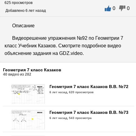
625 просмотров
0
0
Добавлено 6 лет назад
Описание
Видеорешение упражнения №92 по Геометрии 7
класс Учебник Казаков. Смотрите подробное видео
объяснение задания на GDZ.video.
Геометрия 7 класс Казаков
40
видео из
282
Геометрия 7 класс Казаков В.В. №72
6 лет назад,
620 просмотров
Геометрия 7 класс Казаков В.В. №73
6 лет назад,
543 просмотра