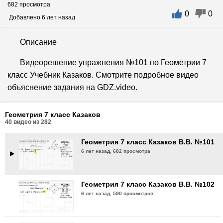
682 просмотра
0
0
Геометрия 7 класс Казаков В.В. №98
Добавлено 6 лет назад
6 лет назад,
614 просмотра
Описание
Геометрия 7 класс Казаков В.В. №99
Видеорешение упражнения №101 по Геометрии 7
6 лет назад,
539 просмотров
класс Учебник Казаков. Смотрите подробное видео
объяснение задания на GDZ.video.
Геометрия 7 класс Казаков В.В. №100
6 лет назад,
594 просмотра
Геометрия 7 класс Казаков
40
видео из
282
Геометрия 7 класс Казаков В.В. №101
6 лет назад,
682 просмотра
Геометрия 7 класс Казаков В.В. №102
6 лет назад,
590 просмотров