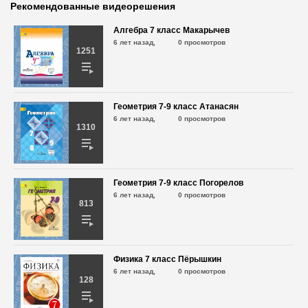
6 лет назад,
663 просмотра
Рекомендованные видеорешения
Алгебра 7 класс Макарычев
6 лет назад,
0 просмотров
Геометрия 7 класс Казаков В.В. №109
1251
6 лет назад,
663 просмотра
Геометрия 7 класс Казаков В.В. №110
Геометрия 7-9 класс Атанасян
6 лет назад,
6 лет назад,
630 просмотров
0 просмотров
1310
Геометрия 7 класс Казаков В.В. №111
6 лет назад,
582 просмотра
Геометрия 7-9 класс Погорелов
6 лет назад,
0 просмотров
813
Геометрия 7 класс Казаков В.В. №112
6 лет назад,
666 просмотров
Физика 7 класс Пёрышкин
6 лет назад,
0 просмотров
128
Геометрия 7 класс Казаков В.В. №113
6 лет назад,
788 просмотров