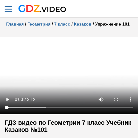
Геометрия 7 класс Казаков В.В. №93
6 лет назад,
727 просмотров
Главная
/
Геометрия
/
7 класс
/
Казаков
/
Упражнение 101
Геометрия 7 класс Казаков В.В. №94
6 лет назад,
1045 просмотров
Геометрия 7 класс Казаков В.В. №95
6 лет назад,
525 просмотров
Геометрия 7 класс Казаков В.В. №96
6 лет назад,
598 просмотров
Геометрия 7 класс Казаков В.В. №97
ГДЗ видео по Геометрии 7 класс Учебник
6 лет назад,
572 просмотра
Казаков №101