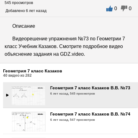
545 просмотров
0
0
Геометрия 7 класс Казаков В.В. №70
Добавлено 6 лет назад
6 лет назад,
707 просмотров
Описание
Геометрия 7 класс Казаков В.В. №71
Видеорешение упражнения №73 по Геометрии 7
6 лет назад,
537 просмотров
класс Учебник Казаков. Смотрите подробное видео
объяснение задания на GDZ.video.
Геометрия 7 класс Казаков В.В. №72
6 лет назад,
620 просмотров
Геометрия 7 класс Казаков
40
видео из
282
Геометрия 7 класс Казаков В.В. №73
6 лет назад,
545 просмотров
Геометрия 7 класс Казаков В.В. №74
6 лет назад,
547 просмотров