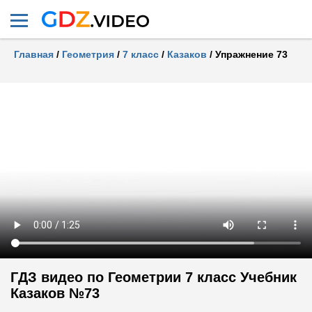
Геометрия 7 класс Казаков В.В. №65
6 лет назад,
584 просмотра
Главная
/
Геометрия
/
7 класс
/
Казаков
/
Упражнение 73
Геометрия 7 класс Казаков В.В. №66
6 лет назад,
688 просмотров
Геометрия 7 класс Казаков В.В. №67
6 лет назад,
847 просмотров
Геометрия 7 класс Казаков В.В. №68
6 лет назад,
588 просмотров
Геометрия 7 класс Казаков В.В. №69
ГДЗ видео по Геометрии 7 класс Учебник
6 лет назад,
752 просмотра
Казаков №73