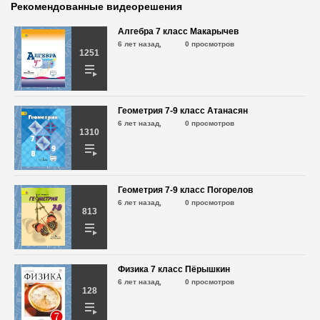
6 лет назад,
593 просмотра
Рекомендованные видеорешения
Алгебра 7 класс Макарычев
6 лет назад,
0 просмотров
Геометрия 7 класс Казаков В.В. №65
1251
6 лет назад,
584 просмотра
Геометрия 7 класс Казаков В.В. №66
Геометрия 7-9 класс Атанасян
6 лет назад,
6 лет назад,
688 просмотров
0 просмотров
1310
Геометрия 7 класс Казаков В.В. №67
6 лет назад,
847 просмотров
Геометрия 7-9 класс Погорелов
6 лет назад,
0 просмотров
813
Геометрия 7 класс Казаков В.В. №68
6 лет назад,
588 просмотров
Физика 7 класс Пёрышкин
6 лет назад,
0 просмотров
128
Геометрия 7 класс Казаков В.В. №69
6 лет назад,
752 просмотра