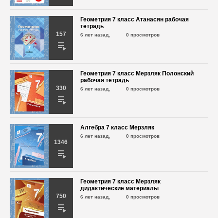
Геометрия 7 класс Атанасян рабочая
Геометрия 7 класс Казаков В.В. №34
тетрадь
6 лет назад,
600 просмотров
157
6 лет назад,
0 просмотров
Геометрия 7 класс Казаков В.В. №35
6 лет назад,
Геометрия 7 класс Мерзляк Полонский
624 просмотра
рабочая тетрадь
330
6 лет назад,
0 просмотров
Геометрия 7 класс Казаков В.В. №36
6 лет назад,
701 просмотр
Алгебра 7 класс Мерзляк
6 лет назад,
0 просмотров
1346
Геометрия 7 класс Казаков В.В. №37
6 лет назад,
586 просмотров
Геометрия 7 класс Мерзляк
Геометрия 7 класс Казаков В.В. №38
дидактические материалы
750
6 лет назад,
6 лет назад,
685 просмотров
0 просмотров