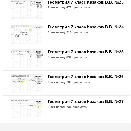
Геометрия 7 класс Казаков В.В. №23
6 лет назад,
677 просмотров
Геометрия 7 класс Казаков В.В. №24
6 лет назад,
913 просмотра
Геометрия 7 класс Казаков В.В. №25
6 лет назад,
691 просмотр
Геометрия 7 класс Казаков В.В. №26
6 лет назад,
730 просмотров
Геометрия 7 класс Казаков В.В. №27
6 лет назад,
741 просмотр
Геометрия 7 класс Казаков В.В. №28