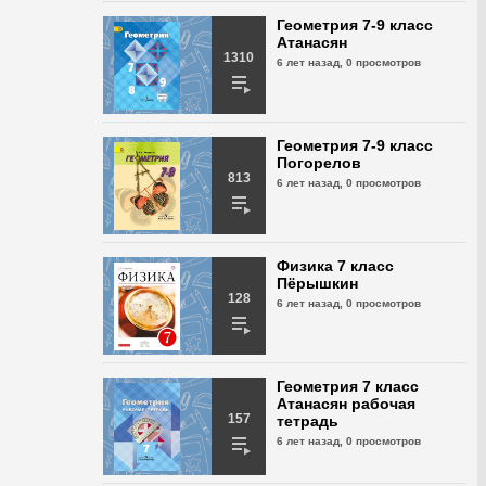
Геометрия 7 класс
Геометрия 7-9 класс
Казаков В.В. №41
Атанасян
1310
6 лет назад,
638 просмотров
6 лет назад,
0 просмотров
Геометрия 7 класс
Казаков В.В. №42
Геометрия 7-9 класс
6 лет назад,
760 просмотров
Погорелов
813
6 лет назад,
0 просмотров
Геометрия 7 класс
Казаков В.В. №43
6 лет назад,
565 просмотров
Физика 7 класс
Пёрышкин
128
Геометрия 7 класс
6 лет назад,
0 просмотров
Казаков В.В. №44
6 лет назад,
750 просмотров
Геометрия 7 класс
Геометрия 7 класс
Атанасян рабочая
Казаков В.В. №45
157
тетрадь
6 лет назад,
661 просмотр
6 лет назад,
0 просмотров
Геометрия 7 класс