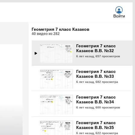
6 лет назад,
570 просмотров
Войти
Геометрия 7 класс
Казаков В.В. №31
Геометрия 7 класс Казаков
6 лет назад,
597 просмотров
40
видео из
282
Геометрия 7 класс
Казаков В.В. №32
6 лет назад,
657 просмотров
Геометрия 7 класс
Казаков В.В. №33
6 лет назад,
682 просмотра
Геометрия 7 класс
Казаков В.В. №34
6 лет назад,
600 просмотров
Геометрия 7 класс
Казаков В.В. №35
6 лет назад,
622 просмотра