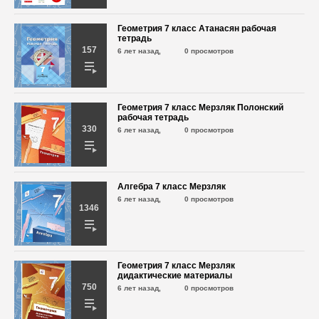
Геометрия 7 класс Атанасян рабочая
Геометрия 7 класс Казаков В.В. №29
тетрадь
6 лет назад,
554 просмотра
157
6 лет назад,
0 просмотров
Геометрия 7 класс Казаков В.В. №30
6 лет назад,
Геометрия 7 класс Мерзляк Полонский
570 просмотров
рабочая тетрадь
330
6 лет назад,
0 просмотров
Геометрия 7 класс Казаков В.В. №31
6 лет назад,
596 просмотров
Алгебра 7 класс Мерзляк
6 лет назад,
0 просмотров
1346
Геометрия 7 класс Казаков В.В. №32
6 лет назад,
656 просмотров
Геометрия 7 класс Мерзляк
Геометрия 7 класс Казаков В.В. №33
дидактические материалы
750
6 лет назад,
6 лет назад,
680 просмотров
0 просмотров