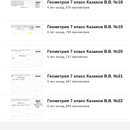
Геометрия 7 класс Казаков В.В. №18
6 лет назад,
676 просмотров
Геометрия 7 класс Казаков В.В. №19
6 лет назад,
720 просмотров
Геометрия 7 класс Казаков В.В. №20
6 лет назад,
717 просмотра
Геометрия 7 класс Казаков В.В. №21
6 лет назад,
667 просмотров
Геометрия 7 класс Казаков В.В. №22
6 лет назад,
605 просмотров
Геометрия 7 класс Казаков В.В. №23