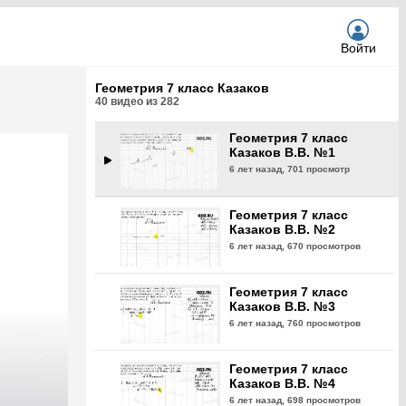
Войти
Геометрия 7 класс Казаков
40
видео из
282
Геометрия 7 класс
Казаков В.В. №1
6 лет назад,
701 просмотр
Геометрия 7 класс
Казаков В.В. №2
6 лет назад,
670 просмотров
Геометрия 7 класс
Казаков В.В. №3
6 лет назад,
760 просмотров
Геометрия 7 класс
Казаков В.В. №4
6 лет назад,
698 просмотров