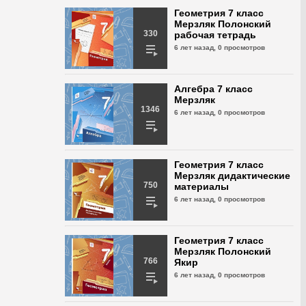
Казаков В.В. №15
Геометрия 7 класс
6 лет назад,
Мерзляк Полонский
744 просмотра
330
рабочая тетрадь
6 лет назад,
0 просмотров
Геометрия 7 класс
Казаков В.В. №16
6 лет назад,
926 просмотров
Алгебра 7 класс
Мерзляк
1346
6 лет назад,
0 просмотров
Геометрия 7 класс
Казаков В.В. №17
6 лет назад,
606 просмотров
Геометрия 7 класс
Геометрия 7 класс
Мерзляк дидактические
Казаков В.В. №18
750
материалы
6 лет назад,
677 просмотров
6 лет назад,
0 просмотров
Геометрия 7 класс
Геометрия 7 класс
Казаков В.В. №19
Мерзляк Полонский
6 лет назад,
721 просмотр
766
Якир
6 лет назад,
0 просмотров
Геометрия 7 класс
Казаков В.В. №20