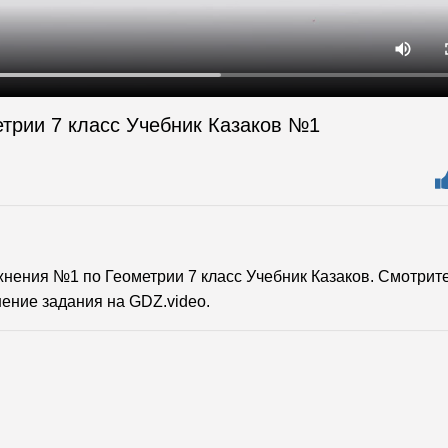
етрии 7 класс Учебник Казаков №1
ения №1 по Геометрии 7 класс Учебник Казаков. Смотрит
ение задания на GDZ.video.