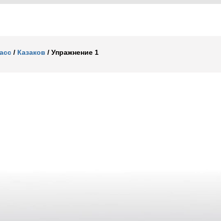
ласс
/
Казаков
/
Упражнение 1