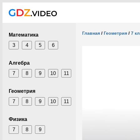
Главная
/
Геометрия
/
7 к
Математика
3
4
5
6
Алгебра
7
8
9
10
11
Геометрия
7
8
9
10
11
Физика
7
8
9