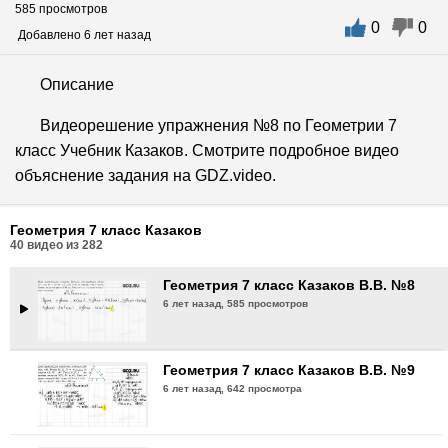
585 просмотров
0
0
Геометрия 7 класс Казаков В.В. №5
Добавлено 6 лет назад
6 лет назад,
640 просмотров
Описание
Геометрия 7 класс Казаков В.В. №6
Видеорешение упражнения №8 по Геометрии 7
6 лет назад,
603 просмотра
класс Учебник Казаков. Смотрите подробное видео
объяснение задания на GDZ.video.
Геометрия 7 класс Казаков В.В. №7
6 лет назад,
596 просмотров
Геометрия 7 класс Казаков
40
видео из
282
Геометрия 7 класс Казаков В.В. №8
6 лет назад,
585 просмотров
Геометрия 7 класс Казаков В.В. №9
6 лет назад,
642 просмотра