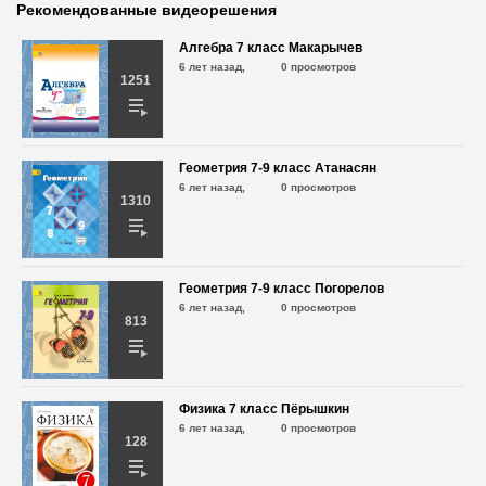
6 лет назад,
745 просмотров
Рекомендованные видеорешения
Алгебра 7 класс Макарычев
6 лет назад,
0 просмотров
Геометрия 7 класс Казаков В.В. №16
1251
6 лет назад,
927 просмотров
Геометрия 7 класс Казаков В.В. №17
Геометрия 7-9 класс Атанасян
6 лет назад,
6 лет назад,
606 просмотров
0 просмотров
1310
Геометрия 7 класс Казаков В.В. №18
6 лет назад,
677 просмотров
Геометрия 7-9 класс Погорелов
6 лет назад,
0 просмотров
813
Геометрия 7 класс Казаков В.В. №19
6 лет назад,
721 просмотр
Физика 7 класс Пёрышкин
6 лет назад,
0 просмотров
128
Геометрия 7 класс Казаков В.В. №20
6 лет назад,
717 просмотра