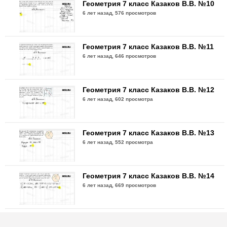
Геометрия 7 класс Казаков В.В. №10
6 лет назад,
576 просмотров
Геометрия 7 класс Казаков В.В. №11
6 лет назад,
646 просмотров
Геометрия 7 класс Казаков В.В. №12
6 лет назад,
602 просмотра
Геометрия 7 класс Казаков В.В. №13
6 лет назад,
552 просмотра
Геометрия 7 класс Казаков В.В. №14
6 лет назад,
669 просмотров
Геометрия 7 класс Казаков В.В. №15