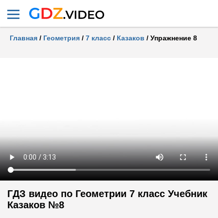
Главная
/
Геометрия
/
7 класс
/
Казаков
/
Упражнение 8
Геометрия 7 класс Казаков В.В. №1
6 лет назад,
701 просмотр
Геометрия 7 класс Казаков В.В. №2
6 лет назад,
670 просмотров
Геометрия 7 класс Казаков В.В. №3
6 лет назад,
761 просмотр
Геометрия 7 класс Казаков В.В. №4
ГДЗ видео по Геометрии 7 класс Учебник
6 лет назад,
698 просмотров
Казаков №8