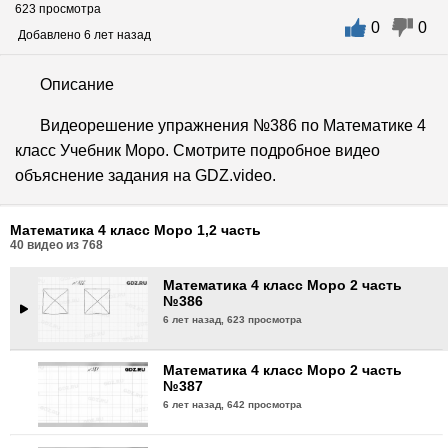
623 просмотра
0
0
Математика 4 класс Моро 2 часть
Добавлено 6 лет назад
№383
6 лет назад,
619 просмотра
Описание
Математика 4 класс Моро 2 часть
Видеорешение упражнения №386 по Математике 4
№384
класс Учебник Моро. Смотрите подробное видео
6 лет назад,
697 просмотров
объяснение задания на GDZ.video.
Математика 4 класс Моро 2 часть
№385
Математика 4 класс Моро 1,2 часть
6 лет назад,
608 просмотров
40
видео из
768
Математика 4 класс Моро 2 часть
№386
6 лет назад,
623 просмотра
Математика 4 класс Моро 2 часть
№387
6 лет назад,
642 просмотра