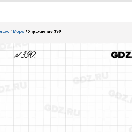
класс
/
Моро
/
Упражнение 390