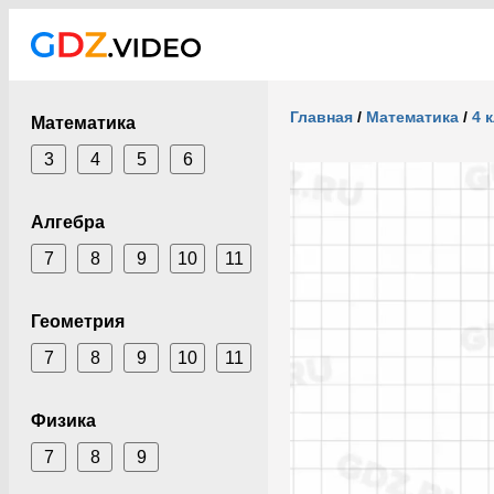
Главная
/
Математика
/
4 
Математика
3
4
5
6
Алгебра
7
8
9
10
11
Геометрия
7
8
9
10
11
Физика
7
8
9