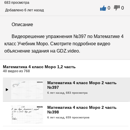
683 просмотра
0
0
Математика 4 класс Моро 2 часть
Добавлено 6 лет назад
№394
6 лет назад,
700 просмотров
Описание
Математика 4 класс Моро 2 часть
Видеорешение упражнения №397 по Математике 4
№395
класс Учебник Моро. Смотрите подробное видео
6 лет назад,
675 просмотров
объяснение задания на GDZ.video.
Математика 4 класс Моро 2 часть
№396
Математика 4 класс Моро 1,2 часть
6 лет назад,
611 просмотра
40
видео из
768
Математика 4 класс Моро 2 часть
№397
6 лет назад,
683 просмотра
Математика 4 класс Моро 2 часть
№398
6 лет назад,
659 просмотров