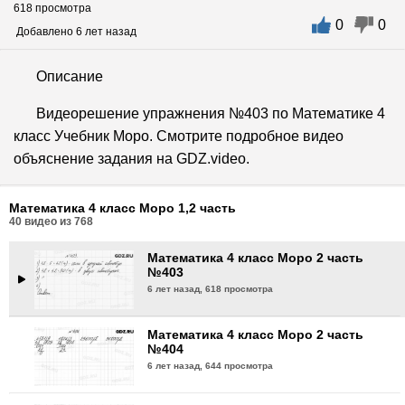
618 просмотра
0
0
Математика 4 класс Моро 2 часть
Добавлено 6 лет назад
№400
6 лет назад,
597 просмотров
Описание
Математика 4 класс Моро 2 часть
Видеорешение упражнения №403 по Математике 4
№401
класс Учебник Моро. Смотрите подробное видео
6 лет назад,
586 просмотров
объяснение задания на GDZ.video.
Математика 4 класс Моро 2 часть
№402
Математика 4 класс Моро 1,2 часть
6 лет назад,
626 просмотров
40
видео из
768
Математика 4 класс Моро 2 часть
№403
6 лет назад,
618 просмотра
Математика 4 класс Моро 2 часть
№404
6 лет назад,
644 просмотра