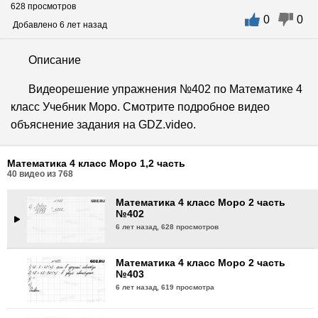
628 просмотров
0
0
Математика 4 класс Моро 2 часть
Добавлено 6 лет назад
№399
6 лет назад,
623 просмотра
Описание
Математика 4 класс Моро 2 часть
Видеорешение упражнения №402 по Математике 4
№400
класс Учебник Моро. Смотрите подробное видео
6 лет назад,
598 просмотров
объяснение задания на GDZ.video.
Математика 4 класс Моро 2 часть
№401
Математика 4 класс Моро 1,2 часть
6 лет назад,
587 просмотров
40
видео из
768
Математика 4 класс Моро 2 часть
№402
6 лет назад,
628 просмотров
Математика 4 класс Моро 2 часть
№403
6 лет назад,
619 просмотра