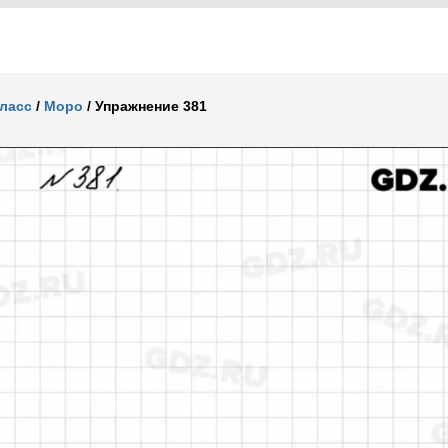
класс
/
Моро
/
Упражнение 381