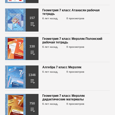
Геометрия 7 класс Атанасян рабочая
Геометрия 7 класс Казаков В.В. №258
тетрадь
6 лет назад,
729 просмотров
157
6 лет назад,
0 просмотров
Геометрия 7 класс Казаков В.В. №259
6 лет назад,
Геометрия 7 класс Мерзляк Полонский
789 просмотров
рабочая тетрадь
330
6 лет назад,
0 просмотров
Геометрия 7 класс Казаков В.В. №260
6 лет назад,
793 просмотра
Алгебра 7 класс Мерзляк
6 лет назад,
0 просмотров
1346
Геометрия 7 класс Казаков В.В. №261
6 лет назад,
713 просмотра
Геометрия 7 класс Мерзляк
Геометрия 7 класс Казаков В.В. №262
дидактические материалы
750
6 лет назад,
6 лет назад,
600 просмотров
0 просмотров