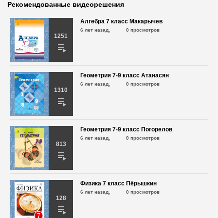
6 лет назад,
464 просмотра
Рекомендованные видеорешения
Алгебра 7 класс Макарычев
6 лет назад,
0 просмотров
Геометрия 7 класс Казаков В.В. №253
1251
6 лет назад,
633 просмотра
Геометрия 7 класс Казаков В.В. №254
Геометрия 7-9 класс Атанасян
6 лет назад,
6 лет назад,
514 просмотра
0 просмотров
1310
Геометрия 7 класс Казаков В.В. №255
6 лет назад,
515 просмотра
Геометрия 7-9 класс Погорелов
6 лет назад,
0 просмотров
813
Геометрия 7 класс Казаков В.В. №256
6 лет назад,
542 просмотра
Физика 7 класс Пёрышкин
6 лет назад,
0 просмотров
128
Геометрия 7 класс Казаков В.В. №257
6 лет назад,
521 просмотр