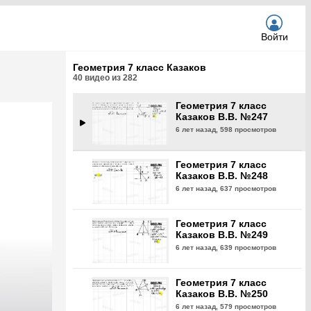
6 лет назад,
447 просмотров
Войти
Геометрия 7 класс
Казаков В.В. №246
Геометрия 7 класс Казаков
6 лет назад,
594 просмотра
40
видео из
282
Геометрия 7 класс
Казаков В.В. №247
6 лет назад,
598 просмотров
Геометрия 7 класс
Казаков В.В. №248
6 лет назад,
637 просмотров
Геометрия 7 класс
Казаков В.В. №249
6 лет назад,
639 просмотров
Геометрия 7 класс
Казаков В.В. №250
6 лет назад,
579 просмотров