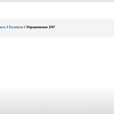
ласс
/
Казаков
/
Упражнение 247