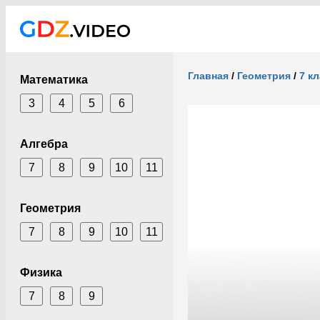
Главная
/
Геометрия
/
7 к
Математика
3
4
5
6
Алгебра
7
8
9
10
11
Геометрия
7
8
9
10
11
Физика
7
8
9