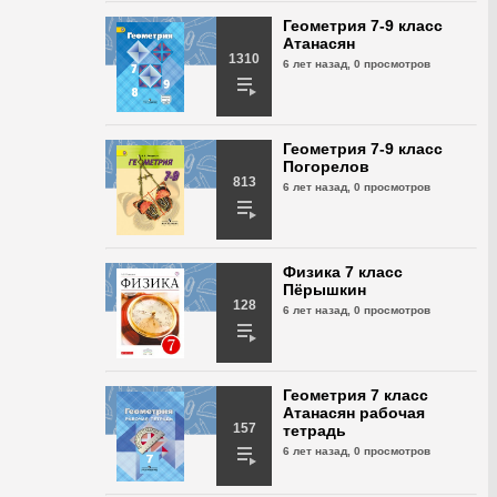
Геометрия 7 класс
Геометрия 7-9 класс
Казаков В.В. №256
Атанасян
1310
6 лет назад,
542 просмотра
6 лет назад,
0 просмотров
Геометрия 7 класс
Казаков В.В. №257
Геометрия 7-9 класс
6 лет назад,
522 просмотра
Погорелов
813
6 лет назад,
0 просмотров
Геометрия 7 класс
Казаков В.В. №258
6 лет назад,
732 просмотра
Физика 7 класс
Пёрышкин
128
Геометрия 7 класс
6 лет назад,
0 просмотров
Казаков В.В. №259
6 лет назад,
789 просмотров
Геометрия 7 класс
Геометрия 7 класс
Атанасян рабочая
Казаков В.В. №260
157
тетрадь
6 лет назад,
795 просмотров
6 лет назад,
0 просмотров
Геометрия 7 класс