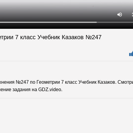
етрии 7 класс Учебник Казаков №247
ения №247 по Геометрии 7 класс Учебник Казаков. Смотр
ение задания на GDZ.video.