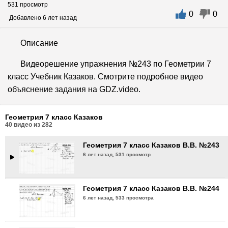
531 просмотр
0
0
Геометрия 7 класс Казаков В.В. №240
Добавлено 6 лет назад
6 лет назад,
555 просмотров
Описание
Геометрия 7 класс Казаков В.В. №241
Видеорешение упражнения №243 по Геометрии 7
6 лет назад,
655 просмотров
класс Учебник Казаков. Смотрите подробное видео
объяснение задания на GDZ.video.
Геометрия 7 класс Казаков В.В. №242
6 лет назад,
635 просмотров
Геометрия 7 класс Казаков
40
видео из
282
Геометрия 7 класс Казаков В.В. №243
6 лет назад,
531 просмотр
Геометрия 7 класс Казаков В.В. №244
6 лет назад,
533 просмотра