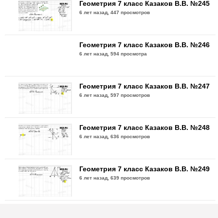
Геометрия 7 класс Казаков В.В. №245
6 лет назад,
447 просмотров
Геометрия 7 класс Казаков В.В. №246
6 лет назад,
594 просмотра
Геометрия 7 класс Казаков В.В. №247
6 лет назад,
597 просмотров
Геометрия 7 класс Казаков В.В. №248
6 лет назад,
636 просмотров
Геометрия 7 класс Казаков В.В. №249
6 лет назад,
639 просмотров
Геометрия 7 класс Казаков В.В. №250