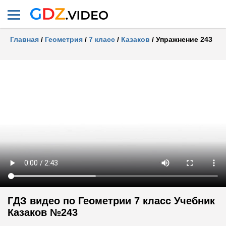
Геометрия 7 класс Казаков В.В. №235
6 лет назад,
631 просмотр
Главная
/
Геометрия
/
7 класс
/
Казаков
/
Упражнение 243
Геометрия 7 класс Казаков В.В. №236
6 лет назад,
599 просмотров
Геометрия 7 класс Казаков В.В. №237
6 лет назад,
533 просмотра
Геометрия 7 класс Казаков В.В. №238
6 лет назад,
641 просмотр
Геометрия 7 класс Казаков В.В. №239
ГДЗ видео по Геометрии 7 класс Учебник
6 лет назад,
766 просмотров
Казаков №243