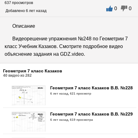
637 просмотров
0
0
Добавлено 6 лет назад
Описание
Видеорешение упражнения №248 по Геометрии 7
класс Учебник Казаков. Смотрите подробное видео
объяснение задания на GDZ.video.
Геометрия 7 класс Казаков
40
видео из
282
Геометрия 7 класс Казаков В.В. №228
6 лет назад,
621 просмотр
Геометрия 7 класс Казаков В.В. №229
6 лет назад,
619 просмотра