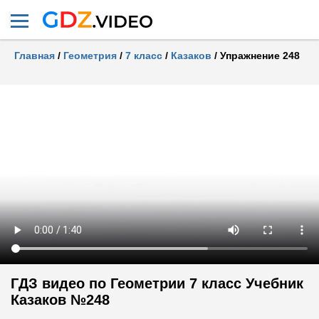
Главная
/
Геометрия
/
7 класс
/
Казаков
/
Упражнение 248
ГДЗ видео по Геометрии 7 класс Учебник
Казаков №248