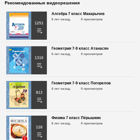
6 лет назад,
599 просмотров
Рекомендованные видеорешения
Алгебра 7 класс Макарычев
6 лет назад,
0 просмотров
Геометрия 7 класс Казаков В.В. №237
1251
6 лет назад,
533 просмотра
Геометрия 7 класс Казаков В.В. №238
Геометрия 7-9 класс Атанасян
6 лет назад,
6 лет назад,
641 просмотр
0 просмотров
1310
Геометрия 7 класс Казаков В.В. №239
6 лет назад,
766 просмотров
Геометрия 7-9 класс Погорелов
6 лет назад,
0 просмотров
813
Геометрия 7 класс Казаков В.В. №240
6 лет назад,
554 просмотра
Физика 7 класс Пёрышкин
6 лет назад,
0 просмотров
128
Геометрия 7 класс Казаков В.В. №241
6 лет назад,
655 просмотров