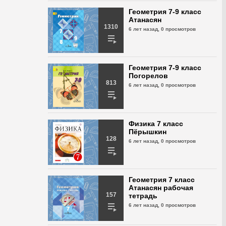
Геометрия 7-9 класс
Атанасян
1310
6 лет назад,
0 просмотров
Геометрия 7-9 класс
Погорелов
813
6 лет назад,
0 просмотров
Физика 7 класс
Пёрышкин
128
6 лет назад,
0 просмотров
Геометрия 7 класс
Атанасян рабочая
157
тетрадь
6 лет назад,
0 просмотров