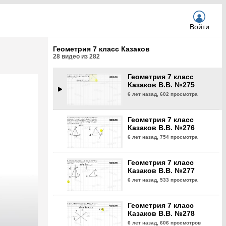
6 лет назад,
649 просмотров
Войти
Геометрия 7 класс
Казаков В.В. №274
Геометрия 7 класс Казаков
6 лет назад,
558 просмотров
28
видео из
282
Геометрия 7 класс
Казаков В.В. №275
6 лет назад,
602 просмотра
Геометрия 7 класс
Казаков В.В. №276
6 лет назад,
754 просмотра
Геометрия 7 класс
Казаков В.В. №277
6 лет назад,
533 просмотра
Геометрия 7 класс
Казаков В.В. №278
6 лет назад,
606 просмотров