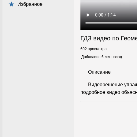
Избранное
ГДЗ видео по Геом
602 просмотра
Добавлено 6 лет назад
Описание
Видеорешение упражн
подробное видео объясн