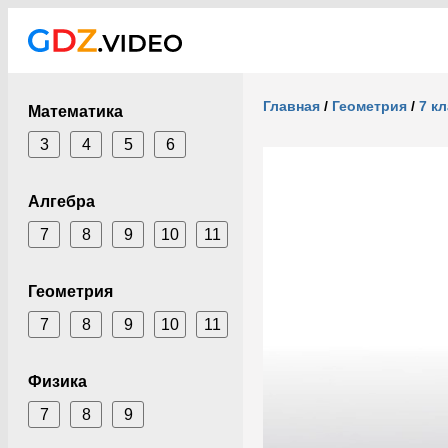
Главная
/
Геометрия
/
7 к
Математика
3
4
5
6
Алгебра
7
8
9
10
11
Геометрия
7
8
9
10
11
Физика
7
8
9