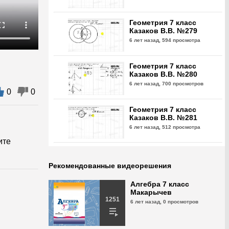
Геометрия 7 класс
Казаков В.В. №279
6 лет назад,
594 просмотра
Геометрия 7 класс
Казаков В.В. №280
6 лет назад,
700 просмотров
0
0
Геометрия 7 класс
Казаков В.В. №281
6 лет назад,
512 просмотра
ите
Геометрия 7 класс
Казаков В.В. №282
Рекомендованные видеорешения
6 лет назад,
499 просмотров
Алгебра 7 класс
Макарычев
1251
6 лет назад,
0 просмотров