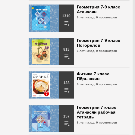
Геометрия 7-9 класс
Атанасян
1310
6 лет назад,
0 просмотров
Геометрия 7-9 класс
Погорелов
813
6 лет назад,
0 просмотров
Физика 7 класс
Пёрышкин
128
6 лет назад,
0 просмотров
Геометрия 7 класс
Атанасян рабочая
157
тетрадь
6 лет назад,
0 просмотров