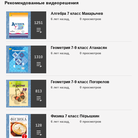
6 лет назад,
699 просмотров
Рекомендованные видеорешения
Алгебра 7 класс Макарычев
6 лет назад,
0 просмотров
Геометрия 7 класс Казаков В.В. №268
1251
6 лет назад,
544 просмотра
Геометрия 7 класс Казаков В.В. №269
Геометрия 7-9 класс Атанасян
6 лет назад,
6 лет назад,
893 просмотра
0 просмотров
1310
Геометрия 7 класс Казаков В.В. №270
6 лет назад,
548 просмотров
Геометрия 7-9 класс Погорелов
6 лет назад,
0 просмотров
813
Геометрия 7 класс Казаков В.В. №271
6 лет назад,
732 просмотра
Физика 7 класс Пёрышкин
6 лет назад,
0 просмотров
128
Геометрия 7 класс Казаков В.В. №272
6 лет назад,
626 просмотров