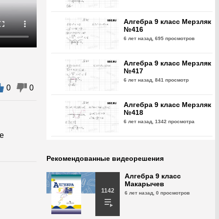
Алгебра 9 класс Мерзляк
№416
6 лет назад,
695 просмотров
Алгебра 9 класс Мерзляк
№417
6 лет назад,
841 просмотр
0
0
Алгебра 9 класс Мерзляк
№418
6 лет назад,
1342 просмотра
е
Алгебра 9 класс Мерзляк
№419
Рекомендованные видеорешения
6 лет назад,
674 просмотра
Алгебра 9 класс
Макарычев
Алгебра 9 класс Мерзляк
1142
6 лет назад,
0 просмотров
№420
6 лет назад,
811 просмотра