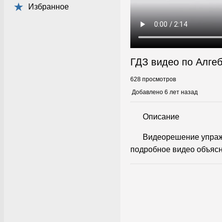
Избранное
ГДЗ видео по Алге
628 просмотров
Добавлено 6 лет назад
Описание
Видеорешение упраж
подробное видео объясн