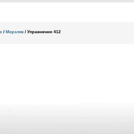
с
/
Мерзляк
/
Упражнение 412