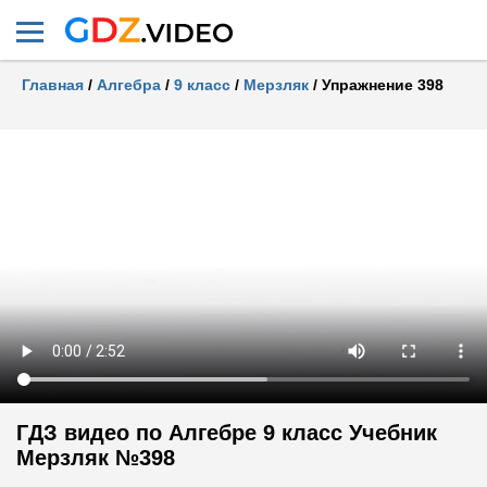
Алгебра 9 класс Мерзляк №390
6 лет назад,
608 просмотров
Главная
/
Алгебра
/
9 класс
/
Мерзляк
/
Упражнение 398
Алгебра 9 класс Мерзляк №391
6 лет назад,
733 просмотра
Алгебра 9 класс Мерзляк №392
6 лет назад,
667 просмотров
Алгебра 9 класс Мерзляк №393
6 лет назад,
838 просмотров
Алгебра 9 класс Мерзляк №394
ГДЗ видео по Алгебре 9 класс Учебник
6 лет назад,
1018 просмотра
Мерзляк №398