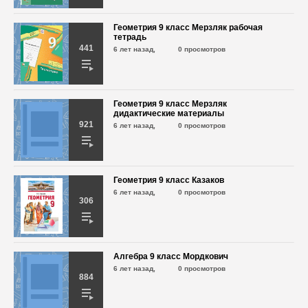
Геометрия 9 класс Мерзляк рабочая
Алгебра 9 класс Мерзляк №387
тетрадь
6 лет назад,
632 просмотра
441
6 лет назад,
0 просмотров
Алгебра 9 класс Мерзляк №388
6 лет назад,
Геометрия 9 класс Мерзляк
693 просмотра
дидактические материалы
921
6 лет назад,
0 просмотров
Алгебра 9 класс Мерзляк №389
6 лет назад,
694 просмотра
Геометрия 9 класс Казаков
6 лет назад,
0 просмотров
306
Алгебра 9 класс Мерзляк №390
6 лет назад,
608 просмотров
Алгебра 9 класс Мордкович
Алгебра 9 класс Мерзляк №391
6 лет назад,
0 просмотров
884
6 лет назад,
733 просмотра