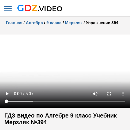
Главная
/
Алгебра
/
9 класс
/
Мерзляк
/
Упражнение 394
ГДЗ видео по Алгебре 9 класс Учебник
Мерзляк №394