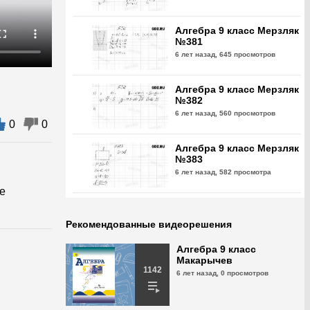
Алгебра 9 класс Мерзляк
№381
6 лет назад,
645 просмотров
Алгебра 9 класс Мерзляк
№382
6 лет назад,
560 просмотров
0
0
Алгебра 9 класс Мерзляк
№383
6 лет назад,
582 просмотра
е
Алгебра 9 класс Мерзляк
№384
Рекомендованные видеорешения
6 лет назад,
800 просмотров
Алгебра 9 класс
Макарычев
Алгебра 9 класс Мерзляк
1142
6 лет назад,
0 просмотров
№385
6 лет назад,
771 просмотр