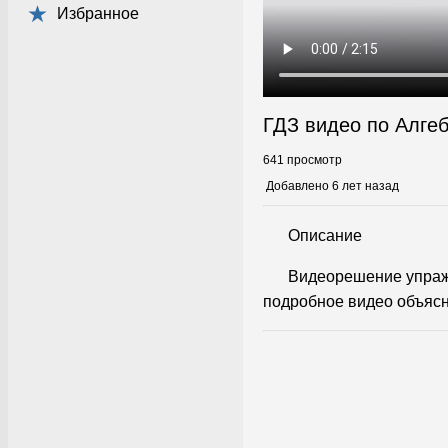
Избранное
ГДЗ видео по Алге
641 просмотр
Добавлено 6 лет назад
Описание
Видеорешение упраж
подробное видео объясн