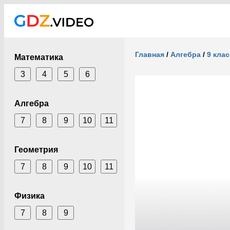
Главная
/
Алгебра
/
9 клас
Математика
3
4
5
6
Алгебра
7
8
9
10
11
Геометрия
7
8
9
10
11
Физика
7
8
9