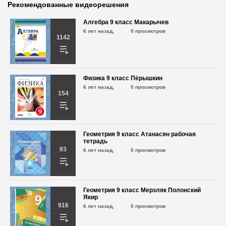
6 лет назад,
629 просмотров
Рекомендованные видеорешения
Алгебра 9 класс Макарычев
6 лет назад,
0 просмотров
Алгебра 9 класс Мерзляк №436
1142
6 лет назад,
623 просмотра
Алгебра 9 класс Мерзляк №437
Физика 9 класс Пёрышкин
6 лет назад,
6 лет назад,
612 просмотра
0 просмотров
154
Алгебра 9 класс Мерзляк №438
6 лет назад,
583 просмотра
Геометрия 9 класс Атанасян рабочая
тетрадь
93
6 лет назад,
0 просмотров
Алгебра 9 класс Мерзляк №439
6 лет назад,
780 просмотров
Геометрия 9 класс Мерзляк Полонский
Якир
916
Алгебра 9 класс Мерзляк №440
6 лет назад,
0 просмотров
6 лет назад,
674 просмотра