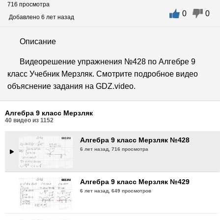
716 просмотра
0
0
Алгебра 9 класс Мерзляк №425
Добавлено 6 лет назад
6 лет назад,
778 просмотров
Описание
Алгебра 9 класс Мерзляк №426
Видеорешение упражнения №428 по Алгебре 9
6 лет назад,
666 просмотров
класс Учебник Мерзляк. Смотрите подробное видео
объяснение задания на GDZ.video.
Алгебра 9 класс Мерзляк №427
6 лет назад,
804 просмотра
Алгебра 9 класс Мерзляк
40
видео из
1152
Алгебра 9 класс Мерзляк №428
6 лет назад,
716 просмотра
Алгебра 9 класс Мерзляк №429
6 лет назад,
649 просмотров